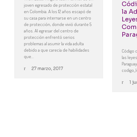
Códi
joven egresado de protección estatal
la A
en Colombia. A los 12 años escapó de
su casa para internarse en un centro
Leye
de protección, donde vivió durante 5
Comp
años. Al egresar del centro de
Para
protección enfrentó serios
problemas al asumir la vida adulta
debido a que carecía de habilidades
Código d
que…
las ley
Paraguay
27 marzo, 2017
codigo_
1 j