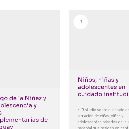
tección
ENVIAR UN MEN
Ponte en contacto con la 
Nombre
E-mail
Mensaje
Niños, niñas y
adolescentes en
cuidado instituci
go de la Niñez y
dolescencia y
El “Estudio sobre el estado d
s
situación de niñas, niños y
lementarias de
adolescentes privados del c
guay
parental que residen en cent