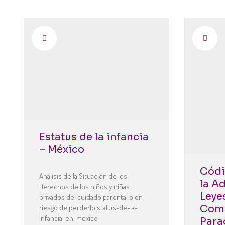
Red Latinoamericana de Egresadxs de Pro
Av. Corrientes 2560 1 G. – Buenos Aires, Argentina.
contacto@redegresadoslatam.org
Nuestra Red
INTEGRANTES
COMITÉ JOVEN
COMITÉ EJECUTIVO
HISTORIA
Desafíos
NUESTRO DESAFÍO
Estatus de la infancia
MISIÓN Y VISIÓN
OBJETIVOS
– México
Contenidos
Códi
DE LA RED
Análisis de la Situación de los
REGIONALES
la A
Derechos de los niños y niñas
INTERNACIONALES
Leye
privados del cuidado parental o en
riesgo de perderlo status-de-la-
Comp
Dona
infancia-en-mexico
Para